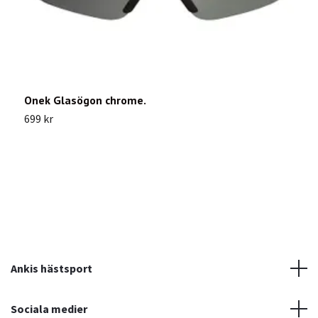
Onek Glasögon chrome.
B
699 kr
2
Ankis hästsport
Sociala medier