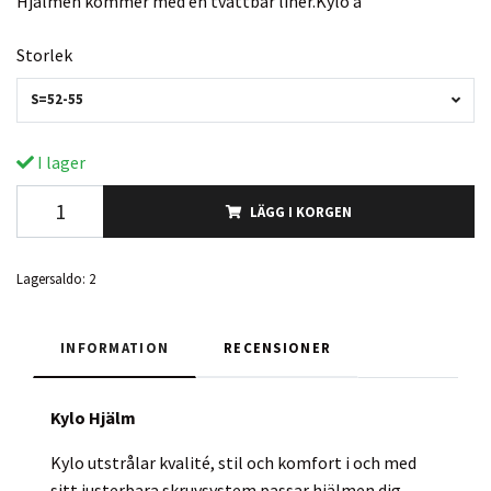
Hjälmen kommer med en tvättbar liner.Kylo ä
Storlek
S=52-55
I lager
LÄGG I KORGEN
Lagersaldo:
2
INFORMATION
RECENSIONER
Kylo Hjälm
Kylo utstrålar kvalité, stil och komfort i och med
sitt justerbara skruvsystem passar hjälmen dig