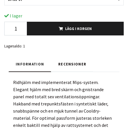
I lager
LÄGG I KORGEN
Lagersaldo:
1
INFORMATION
RECENSIONER
Ridhjälm med implementerat Mips-system.
Elegant hjälm med bred skärm och gnistrande
panel med totalt sex ventilationsöppningar.
Hakband med trepunktsfästen i syntetiskt läder,
snabbspänne och en mjuk tunnel av Cooldry-
material. För optimal passform justeras storleken
enkelt baktill med hjälp av rattsystemet och det