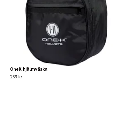
OneK hjälmväska
B
s
269 kr
2