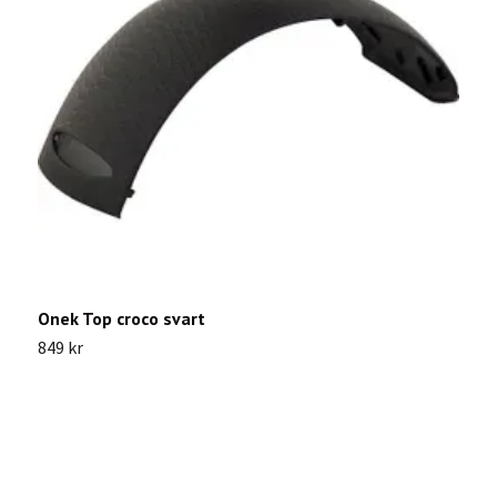
Onek Top croco svart
O
849 kr
9