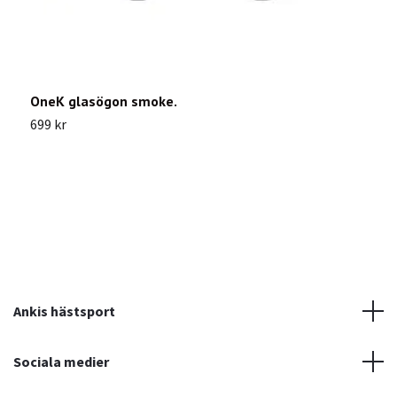
OneK glasögon smoke.
A
699 kr
4
Ankis hästsport
Sociala medier