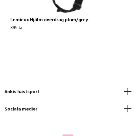
Lemieux Hjälm överdrag plum/grey
O
399 kr
5
Ankis hästsport
Sociala medier