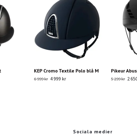
t
KEP Cromo Textile Polo blå M
Pikeur Abu
4 999 kr
2 65
6 999 kr
5 299 kr
Sociala medier