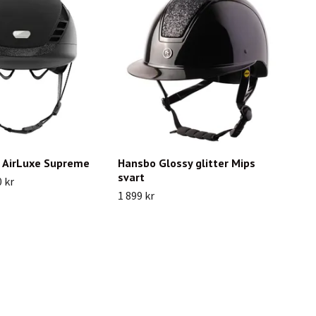
s AirLuxe Supreme
Hansbo Glossy glitter Mips
svart
0 kr
1 899 kr