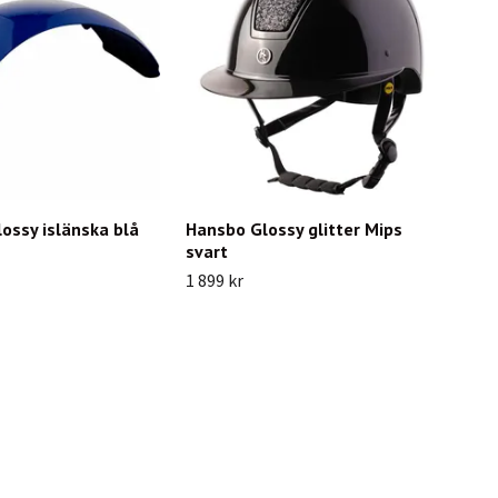
ossy islänska blå
Hansbo Glossy glitter Mips
svart
1 899 kr