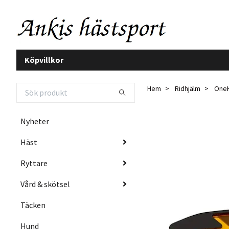
Köpvillkor
Hem
Ridhjälm
OneK
Nyheter
Häst
Ryttare
Vård & skötsel
Täcken
Hund