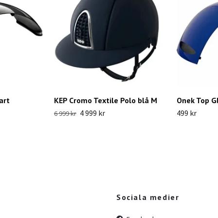
art
KEP Cromo Textile Polo blå M
Onek Top Gl
4 999 kr
499 kr
6 999 kr
Sociala medier