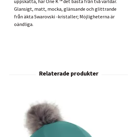
uppskatta, har One K ™ det bästa från två världar.
Glansigt, matt, mocka, glänsande och glittrande
från äkta Swarovski -kristaller; Möjligheterna är
oändliga.