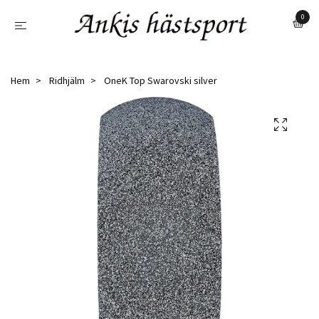
0
Hem
Ridhjälm
OneK Top Swarovski silver