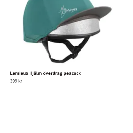
Lemieux Hjälm överdrag peacock
O
399 kr
8