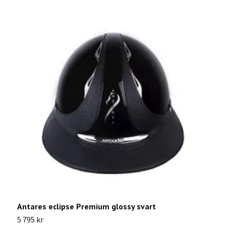
Antares eclipse Premium glossy svart
A
5 795 kr
5