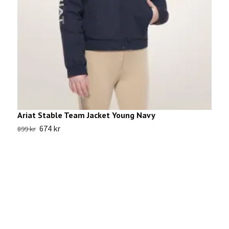
Ariat Stable Team Jacket Young Navy
E
674 kr
899 kr
5