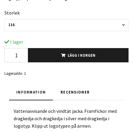
Storlek
116
I lager
LÄGG I KORGEN
Lagersaldo:
1
INFORMATION
RECENSIONER
Vattenavvisande och vindtät jacka. Framfickor med
dragkedja och dragkedja i silver med dragkedja i
logotyp. Klipp ut logotypen på ärmen.