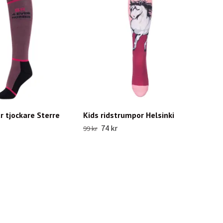
r tjockare Sterre
Kids ridstrumpor Helsinki
74 kr
99 kr