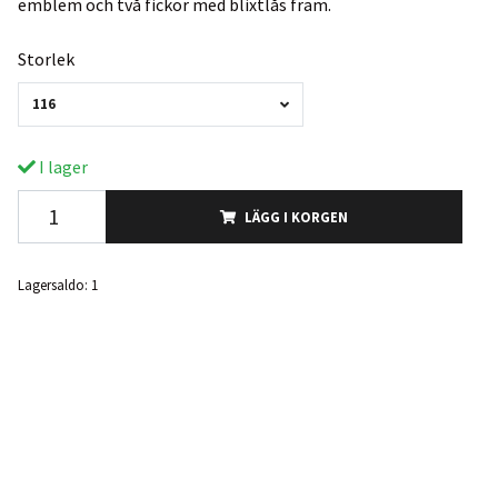
emblem och två fickor med blixtlås fram.
Storlek
116
I lager
LÄGG I KORGEN
Lagersaldo:
1