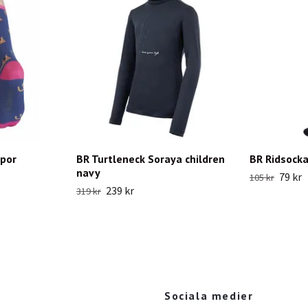
por
BR Turtleneck Soraya children
BR Ridsocka
navy
79 kr
105 kr
239 kr
319 kr
Sociala medier