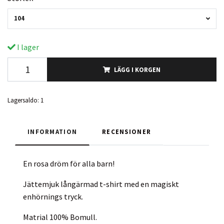
104
I lager
LÄGG I KORGEN
Lagersaldo:
1
INFORMATION
RECENSIONER
En rosa dröm för alla barn!
Jättemjuk långärmad t-shirt med en magiskt
enhörnings tryck.
Matrial 100% Bomull.