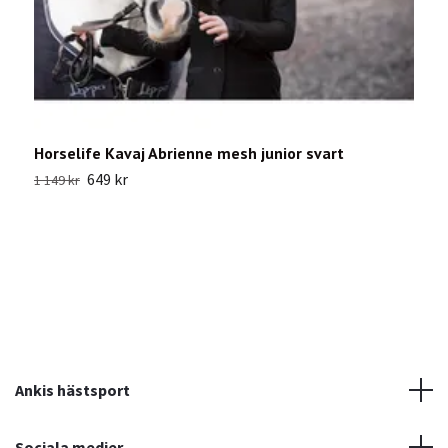
Horselife Kavaj Abrienne mesh junior svart
A
649 kr
1 149 kr
2
Ankis hästsport
Sociala medier