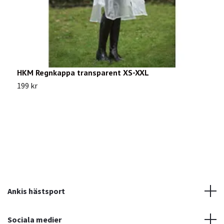
HKM Regnkappa transparent XS-XXL
J
199 kr
1
Ankis hästsport
Sociala medier