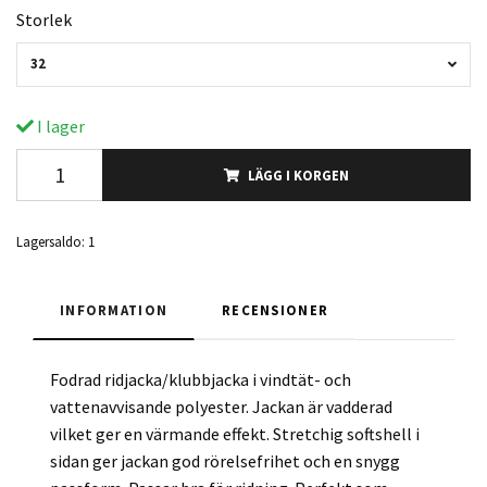
Storlek
32
I lager
LÄGG I KORGEN
Lagersaldo:
1
INFORMATION
RECENSIONER
Fodrad ridjacka/klubbjacka i vindtät- och
vattenavvisande polyester. Jackan är vadderad
vilket ger en värmande effekt. Stretchig softshell i
sidan ger jackan god rörelsefrihet och en snygg