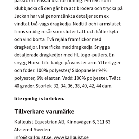
passform. Passar bra för ridning. Perfekt som
klubbjacka då den går bra att brodera och trycka på.
Jackan har väl genomtänkta detaljer som ex.
vindtät två-vägs dragkedja. Nedtill och i ärmslutet
finns smidig resår som sluter tätt och håller kyla
och vind borta. Två rejäla framfickor med
dragkedjor. Innerficka med dragkedja. Snygga
detaljerade dragkedjor med HL logo-pullers. En
snygg Horse Life badge på vänster arm. Yttertyger
och foder: 100% polyester/ Sidopaneler 94%
polyester, 6% elastan. Vadd: 100% polyester. Tvätt
40 grader. Storlek: 32, 34, 36, 38, 40, 42, 44 dam.
lite
rymlig i storleken.
Tillverkare varumärke
Källquist Equestrian AB, Kinnavägen 6, 311 63
Älvsered-Sweden
info@kallquist.se
, www.kallquist.se