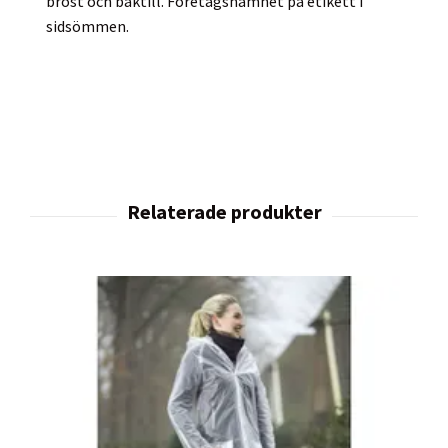
bröst och baktill. Företagsnamnet på etikett i
sidsömmen.