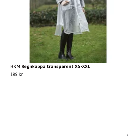
HKM Regnkappa transparent XS-XXL
K
199 kr
2