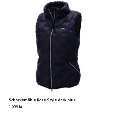
Schockemöhle Rose Style dark blue
H
1 099 kr
1