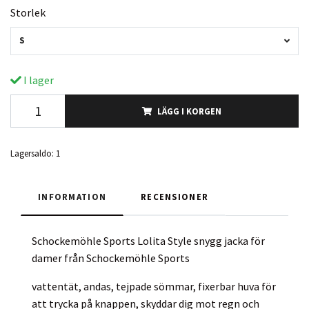
Storlek
S
I lager
LÄGG I KORGEN
Lagersaldo:
1
INFORMATION
RECENSIONER
Schockemöhle Sports Lolita Style snygg jacka för
damer från Schockemöhle Sports
vattentät, andas, tejpade sömmar, fixerbar huva för
att trycka på knappen, skyddar dig mot regn och