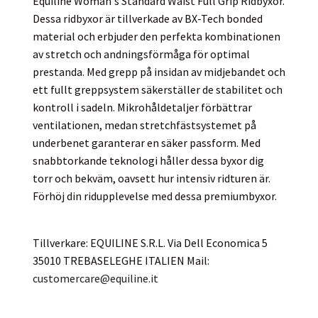
Equiline Woman's Standard Waist Full Grip Ridbyxor.
Dessa ridbyxor är tillverkade av BX-Tech bonded
material och erbjuder den perfekta kombinationen
av stretch och andningsförmåga för optimal
prestanda. Med grepp på insidan av midjebandet och
ett fullt greppsystem säkerställer de stabilitet och
kontroll i sadeln. Mikrohåldetaljer förbättrar
ventilationen, medan stretchfästsystemet på
underbenet garanterar en säker passform. Med
snabbtorkande teknologi håller dessa byxor dig
torr och bekväm, oavsett hur intensiv ridturen är.
Förhöj din ridupplevelse med dessa premiumbyxor.
Tillverkare: EQUILINE S.R.L. Via Dell Economica 5
35010 TREBASELEGHE ITALIEN Mail:
customercare@equiline.it