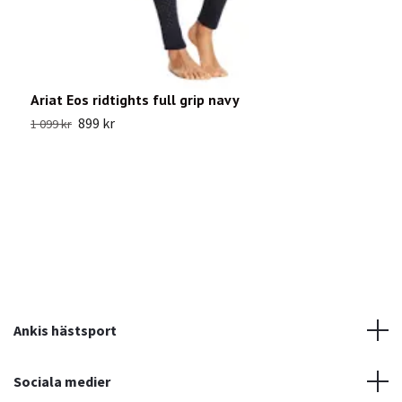
Ariat Eos ridtights full grip navy
P
899 kr
1
1 099 kr
Ankis hästsport
Sociala medier