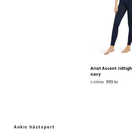
Ariat Ascent ridtigh
navy
999 kr
1 299 kr
Ankis hästsport