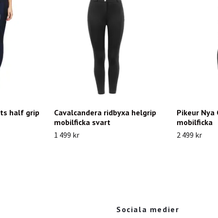
ts half grip
Cavalcandera ridbyxa helgrip
Pikeur Nya 
mobilficka svart
mobilficka
1 499 kr
2 499 kr
Sociala medier