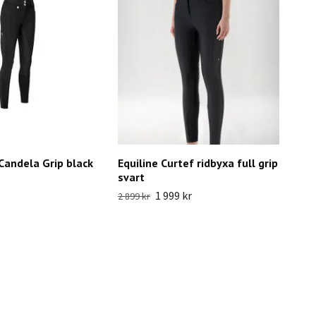
Candela Grip black
Equiline Curtef ridbyxa full grip
svart
1 999 kr
2 899 kr