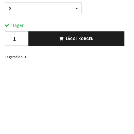
S
I lager
LÄGG I KORGEN
Lagersaldo:
1