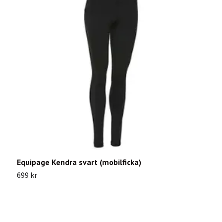
Equipage Kendra svart (mobilficka)
S
n
699 kr
1