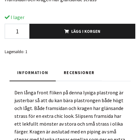
I lager
LÄGG I KORGEN
Lagersaldo:
1
INFORMATION
RECENSIONER
Den långa front fliken på denna lyxiga plastrong är
justerbar så att du kan bära plastrongen både högt
och lågt. Både framsidan och kragen har glänsande
strass för en extra chic look. Slipsens framsida har
ett lekfullt mönster av stora och små strass i olika
färger. Kragen är avslutad med en piping av små
stenar med blanka stenar emellan som ger en extra