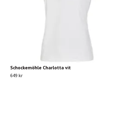
Schockemöhle Charlotta vit
M
649 kr
4