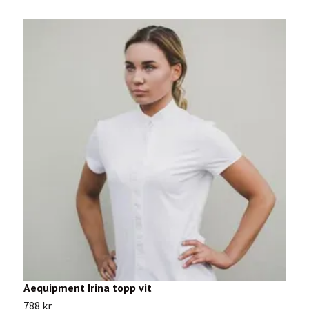
Aequipment Irina topp vit
S
788 kr
6