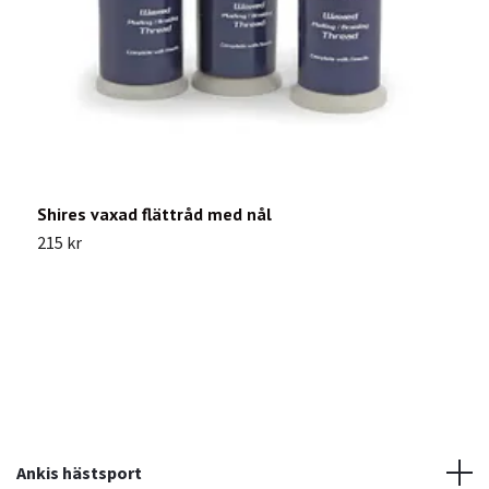
Shires vaxad flättråd med nål
P
215 kr
6
Ankis hästsport