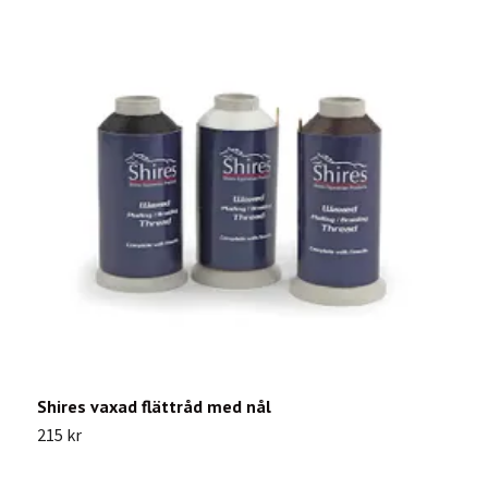
Shires vaxad flättråd med nål
E
215 kr
4