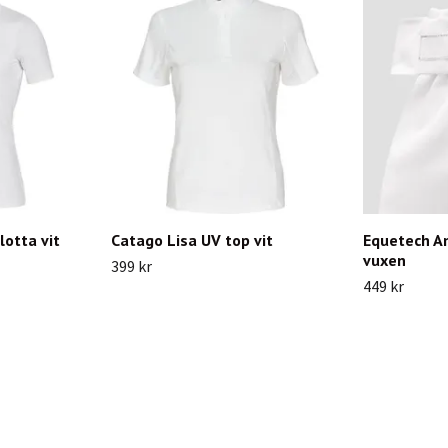
otta vit
Catago Lisa UV top vit
Equetech A
vuxen
399 kr
449 kr