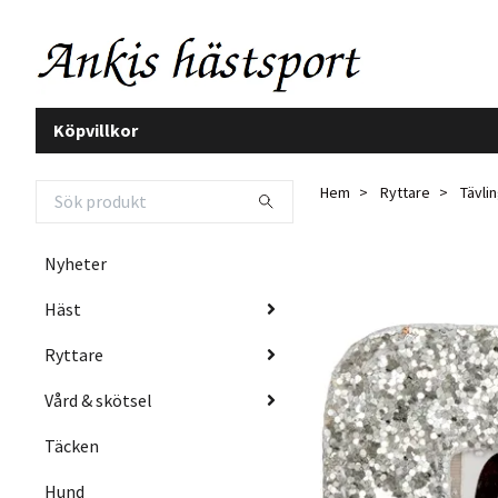
Köpvillkor
Hem
Ryttare
Tävli
Nyheter
Häst
Ryttare
Vård & skötsel
Täcken
Hund