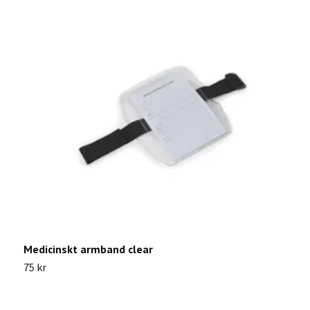
Medicinskt armband clear
E
75 kr
4