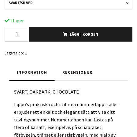
SVART/SILVER
I lager
LÄGG I KORGEN
Lagersaldo:
1
INFORMATION
RECENSIONER
SVART, OAKBARK, CHOCOLATE
Lippo’s praktiska och stilrena nummerlapp i läder
erbjuder ett enkelt och elegant sätt att visa ditt
tävlingsnummer. Nummerlappen kan fästas på
flera olika sätt, exempelvis på schabraket,
förbygeln, tränset eller stigbygeln, med hjälp av