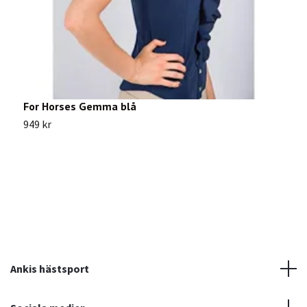
For Horses Gemma blå
M
949 kr
1
Ankis hästsport