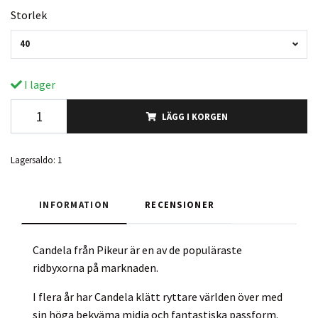
Storlek
40
I lager
LÄGG I KORGEN
Lagersaldo:
1
INFORMATION
RECENSIONER
Candela från Pikeur är en av de populäraste
ridbyxorna på marknaden.
I flera år har Candela klätt ryttare världen över med
sin höga bekväma midja och fantastiska passform.