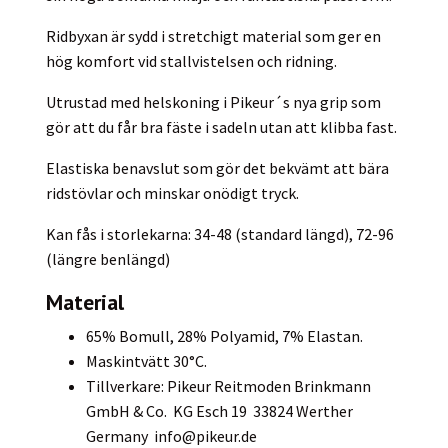
Ridbyxan är sydd i stretchigt material som ger en
hög komfort vid stallvistelsen och ridning.
Utrustad med helskoning i Pikeur´s nya grip som
gör att du får bra fäste i sadeln utan att klibba fast.
Elastiska benavslut som gör det bekvämt att bära
ridstövlar och minskar onödigt tryck.
Kan fås i storlekarna: 34-48 (standard längd), 72-96
(längre benlängd)
Material
65% Bomull, 28% Polyamid, 7% Elastan.
Maskintvätt 30°C.
Tillverkare: Pikeur Reitmoden Brinkmann
GmbH & Co. KG Esch 19 33824 Werther
Germany
info@pikeur.de