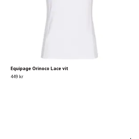
Equipage Orinoco Lace vit
P
449 kr
3