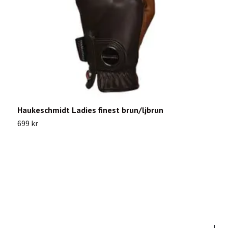
Haukeschmidt Ladies finest brun/ljbrun
R
699 kr
2