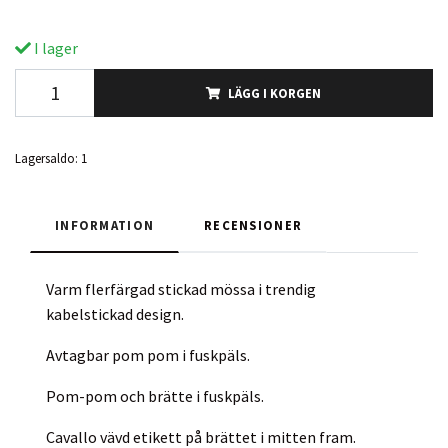
I lager
LÄGG I KORGEN
Lagersaldo:
1
INFORMATION
RECENSIONER
Varm flerfärgad stickad mössa i trendig
kabelstickad design.
Avtagbar pom pom i fuskpäls.
Pom-pom och brätte i fuskpäls.
Cavallo vävd etikett på brättet i mitten fram.