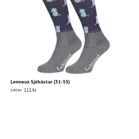
Lemieux Sjöhästar (31-35)
P
112 kr
2
149 kr