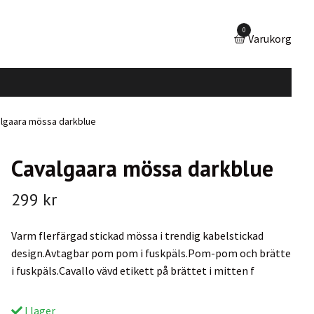
0
Varukorg
lgaara mössa darkblue
Cavalgaara mössa darkblue
299 kr
Varm flerfärgad stickad mössa i trendig kabelstickad
design.Avtagbar pom pom i fuskpäls.Pom-pom och brätte
i fuskpäls.Cavallo vävd etikett på brättet i mitten f
I lager