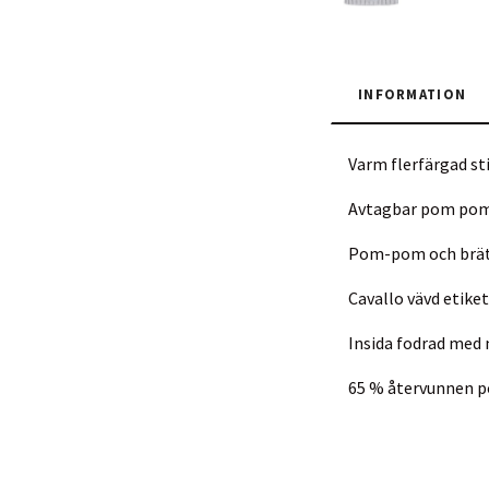
INFORMATION
Varm flerfärgad st
Avtagbar pom pom 
Pom-pom och brätt
Cavallo vävd etiket
Insida fodrad med 
65 % återvunnen po