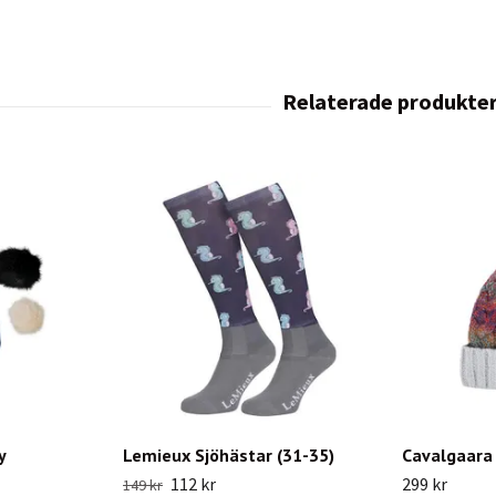
y
Lemieux Sjöhästar (31-35)
Cavalgaara
112 kr
299 kr
149 kr