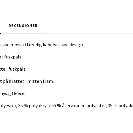
RECENSIONER
ickad mössa i trendig kabelstickad design.
i fuskpäls.
e i fuskpäls.
t på brättet i mitten fram.
mysig fleece.
lyester, 35 % polyakryl / 65 % återvunnen polyester, 35 % polyak