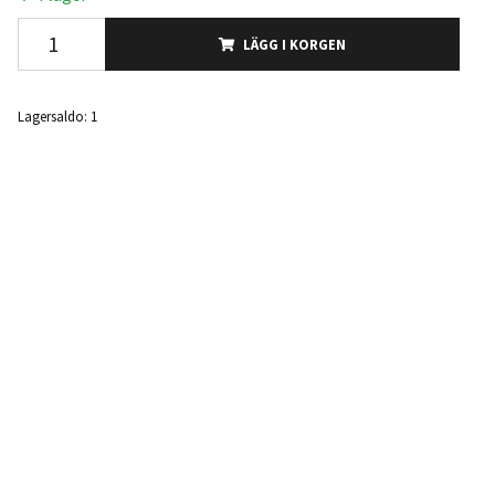
LÄGG I KORGEN
Lagersaldo:
1