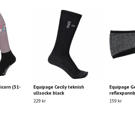
icorn (31-
Equipage Cecily teknish
Equipage G
ullsocke black
reflexpann
229 kr
159 kr