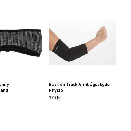
enny
Back on Track Armbågsskydd
band
Physio
379 kr