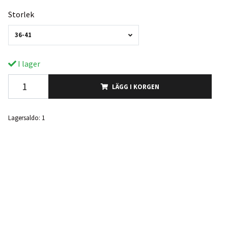
Storlek
36-41
I lager
LÄGG I KORGEN
Lagersaldo:
1