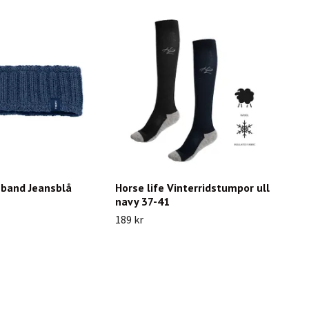
nband Jeansblå
Horse life Vinterridstumpor ull
navy 37-41
189 kr