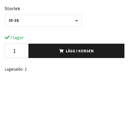
Storlek
35-38
I lager
LÄGG I KORGEN
Lagersaldo:
2