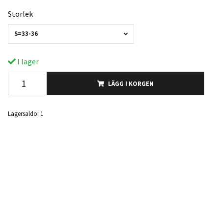
Storlek
S=33-36
I lager
LÄGG I KORGEN
Lagersaldo:
1