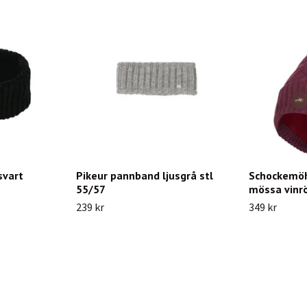
svart
Pikeur pannband ljusgrå stl
Schockemöh
55/57
mössa vinr
239 kr
349 kr