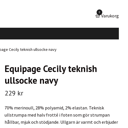
0
Varukorg
age Cecily teknish ullsocke navy
Equipage Cecily teknish
ullsocke navy
229 kr
70% merinoull, 28% polyamid, 2% elastan. Teknisk
ullstrumpa med halv frotté i foten som gör strumpan
hållbar, mjuk och stödjande. Ullgarn är varmt och erbjuder