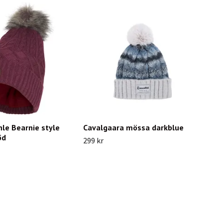
le Bearnie style
Cavalgaara mössa darkblue
öd
299 kr