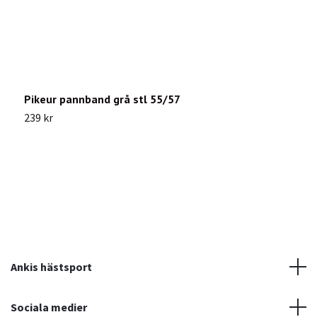
Pikeur pannband grå stl 55/57
S
239 kr
1
Ankis hästsport
Sociala medier