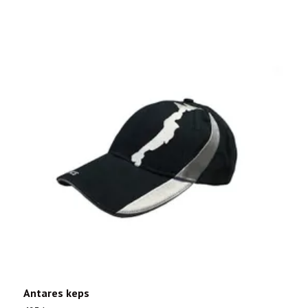
Antares keps
E