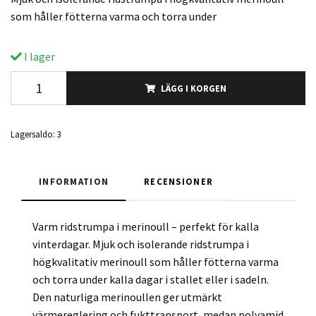
som håller fötterna varma och torra under
I lager
LÄGG I KORGEN
Lagersaldo:
3
INFORMATION
RECENSIONER
Varm ridstrumpa i merinoull – perfekt för kalla
vinterdagar. Mjuk och isolerande ridstrumpa i
högkvalitativ merinoull som håller fötterna varma
och torra under kalla dagar i stallet eller i sadeln.
Den naturliga merinoullen ger utmärkt
värmereglering och fukttransport, medan polyamid