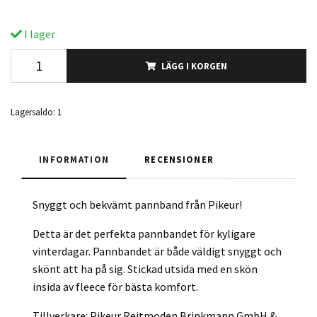
I lager
LÄGG I KORGEN
Lagersaldo:
1
INFORMATION
RECENSIONER
Snyggt och bekvämt pannband från Pikeur!
Detta är det perfekta pannbandet för kyligare
vinterdagar. Pannbandet är både väldigt snyggt och
skönt att ha på sig. Stickad utsida med en skön
insida av fleece för bästa komfort.
Tillverkare: Pikeur Reitmoden Brinkmann GmbH &