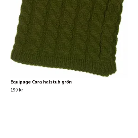
Equipage Cora halstub grön
H
199 kr
2