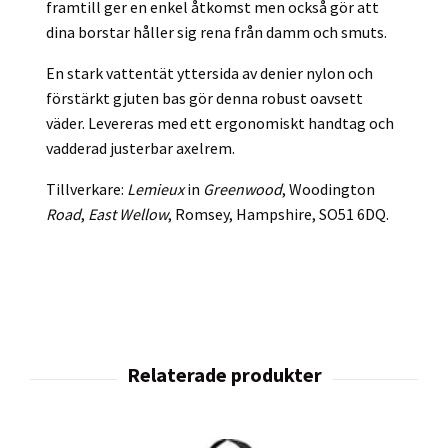
framtill ger en enkel åtkomst men också gör att
dina borstar håller sig rena från damm och smuts.
En stark vattentät yttersida av denier nylon och
förstärkt gjuten bas gör denna robust oavsett
väder. Levereras med ett ergonomiskt handtag och
vadderad justerbar axelrem.
Tillverkare:
Lemieux
in
Greenwood
, Woodington
Road
,
East Wellow
, Romsey, Hampshire, SO51 6DQ.