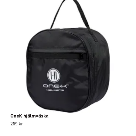
OneK hjälmväska
P
269 kr
1