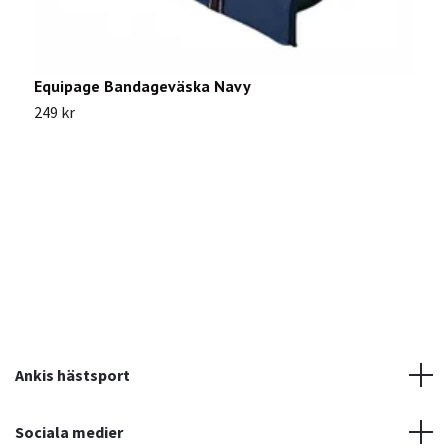
Equipage Bandageväska Navy
L
249 kr
7
Ankis hästsport
Sociala medier