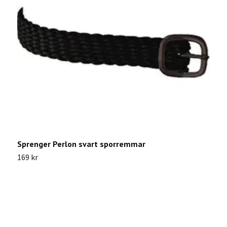
Sprenger Perlon svart sporremmar
S
169 kr
5