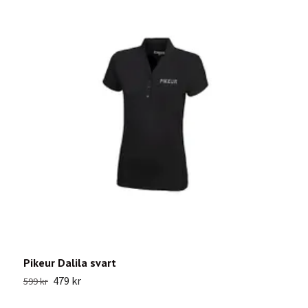
Pikeur Dalila svart
S
479 kr
599 kr
1