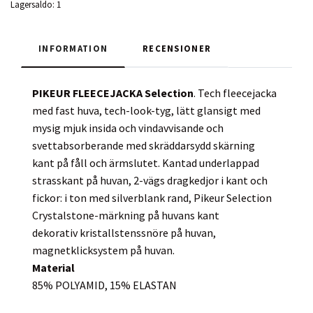
Lagersaldo:
1
INFORMATION
RECENSIONER
PIKEUR FLEECEJACKA Selection
. Tech fleecejacka
med fast huva, tech-look-tyg, lätt glansigt med
mysig mjuk insida och vindavvisande och
svettabsorberande med skräddarsydd skärning
kant på fåll och ärmslutet. Kantad underlappad
strasskant på huvan, 2-vägs dragkedjor i kant och
fickor: i ton med silverblank rand, Pikeur Selection
Crystalstone-märkning på huvans kant
dekorativ kristallstenssnöre på huvan,
magnetklicksystem på huvan.
Material
85% POLYAMID, 15% ELASTAN