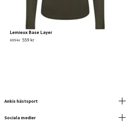
Lemieux Base Layer
S
559 kr
699 kr
9
Ankis hästsport
Sociala medier