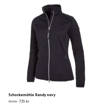
Schockemöhle Randy navy
S
735 kr
919 kr
4