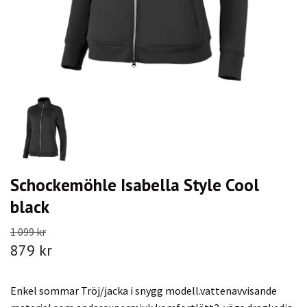
Schockemöhle Isabella Style Cool
black
1 099 kr
879 kr
Enkel sommar Tröj/jacka i snygg modell.vattenavvisande