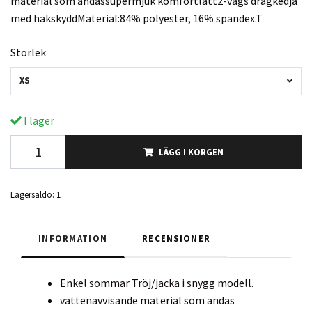
material som andassupermjuk komfortlätt2-vägs dragkedja
med hakskyddMaterial:84% polyester, 16% spandex.T
Storlek
XS
I lager
LÄGG I KORGEN
Lagersaldo:
1
INFORMATION
RECENSIONER
Enkel sommar Tröj/jacka i snygg modell.
vattenavvisande material som andas