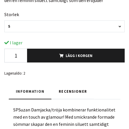
den en feminin siluett samtidigt som den erbjuder
Storlek
S
I lager
LÄGG I KORGEN
Lagersaldo:
2
INFORMATION
RECENSIONER
SPSuzan Damjacka/tröja kombinerar funktionalitet
med en touch av glamour! Med smickrande formade
sömmar skapar den en feminin siluett samtidigt