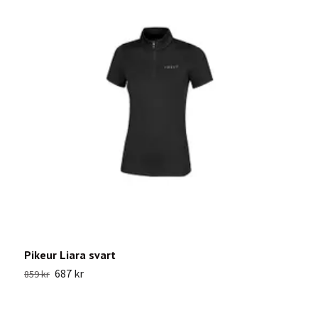
Pikeur Liara svart
S
687 kr
859 kr
9