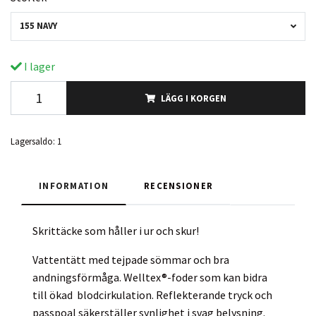
155 NAVY
I lager
LÄGG I KORGEN
Lagersaldo:
1
INFORMATION
RECENSIONER
Skrittäcke som håller i ur och skur!
Vattentätt med tejpade sömmar och bra
andningsförmåga. Welltex®-foder som kan bidra
till ökad blodcirkulation. Reflekterande tryck och
passpoal säkerställer synlighet i svag belysning.