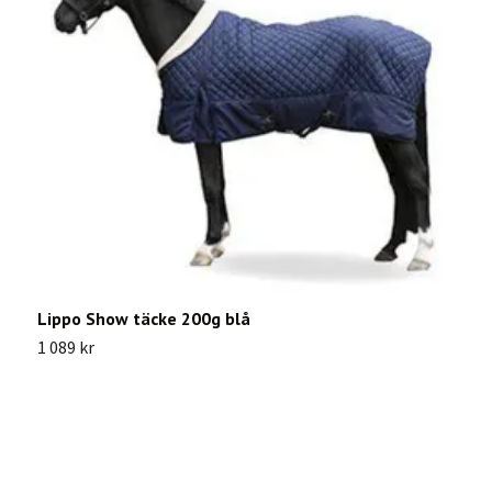
Lippo Show täcke 200g blå
L
1 089 kr
2