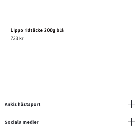
Lippo ridtäcke 200g blå
L
733 kr
7
Ankis hästsport
Sociala medier