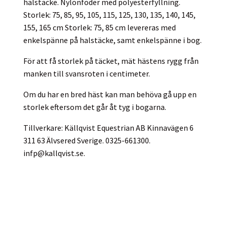
halstäcke. Nylonfoder med polyesterfyllning.
Storlek: 75, 85, 95, 105, 115, 125, 130, 135, 140, 145,
155, 165 cm Storlek: 75, 85 cm levereras med
enkelspänne på halstäcke, samt enkelspänne i bog.
För att få storlek på täcket, mät hästens rygg från
manken till svansroten i centimeter.
Om du har en bred häst kan man behöva gå upp en
storlek eftersom det går åt tyg i bogarna.
Tillverkare: Källqvist Equestrian AB Kinnavägen 6
311 63 Älvsered Sverige. 0325-661300.
infp@kallqvist.se
.