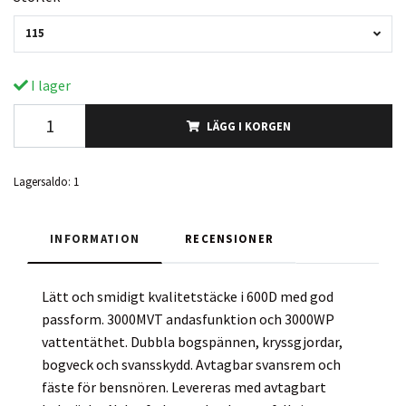
115
I lager
LÄGG I KORGEN
Lagersaldo:
1
INFORMATION
RECENSIONER
Lätt och smidigt kvalitetstäcke i 600D med god
passform. 3000MVT andasfunktion och 3000WP
vattentäthet. Dubbla bogspännen, kryssgjordar,
bogveck och svansskydd. Avtagbar svansrem och
fäste för bensnören. Levereras med avtagbart