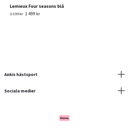
Lemieux Four seasons blå
L
1 499 kr
1
2 199 kr
Ankis hästsport
Sociala medier