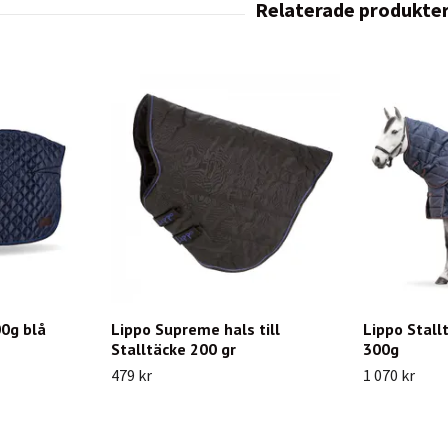
0g blå
Lippo Supreme hals till
Lippo Stall
Stalltäcke 200 gr
300g
479 kr
1 070 kr