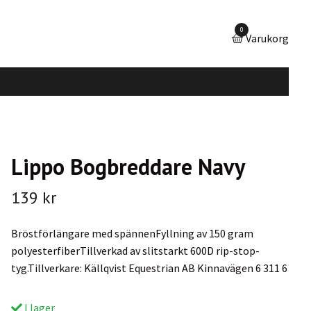
0
Varukorg
Lippo Bogbreddare Navy
139 kr
Bröstförlängare med spännenFyllning av 150 gram
polyesterfiberTillverkad av slitstarkt 600D rip-stop-
tyg.Tillverkare: Källqvist Equestrian AB Kinnavägen 6 311 6
I lager