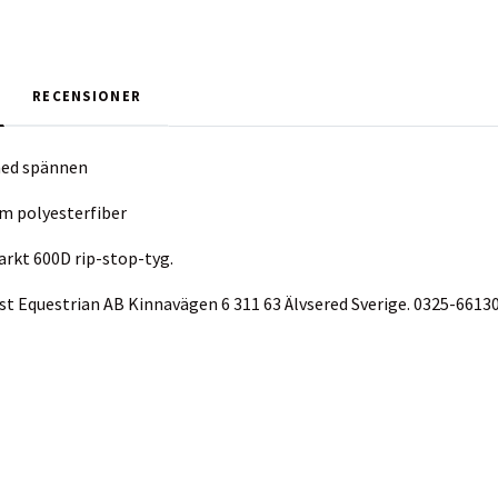
RECENSIONER
med spännen
am polyesterfiber
tarkt 600D rip-stop-tyg.
vist Equestrian AB Kinnavägen 6 311 63 Älvsered Sverige. 0325-6613