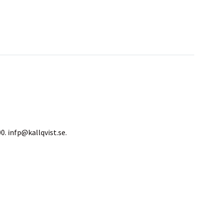
00.
infp@kallqvist.se
.