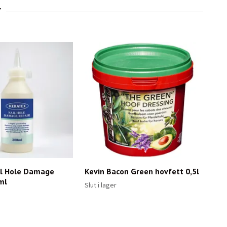
il Hole Damage
Kevin Bacon Green hovfett 0,5l
ml
Slut i lager