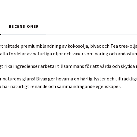
RECENSIONER
traktade premiumblandning av kokosolja, bivax och Tea tree-olja 
alla fördelar av naturliga oljor och vaxer som näring och andasfun
gt rika ingredienser arbetar tillsammans för att vårda och skydda
r naturens glans! Bivax ger hovarna en härlig lyster och tillräcklig
lja har naturligt renande och sammandragande egenskaper.