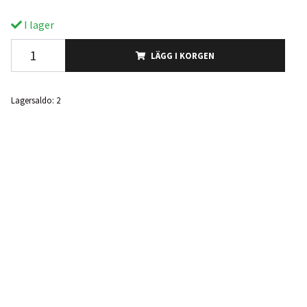
I lager
LÄGG I KORGEN
Lagersaldo:
2