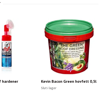
f hardener
Kevin Bacon Green hovfett 0,5l
Slut i lager