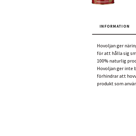
INFORMATION
Hovoljan ger närin
för att hålla sig s
100% naturlig produ
Hovoljan ger inte 
förhindrar att hovv
produkt som använd