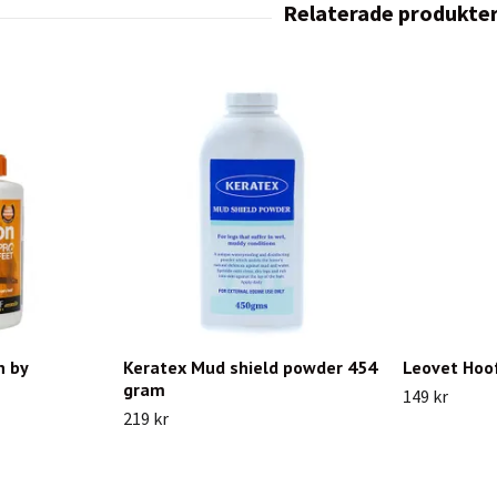
n by
Keratex Mud shield powder 454
Leovet Hoo
gram
149 kr
219 kr