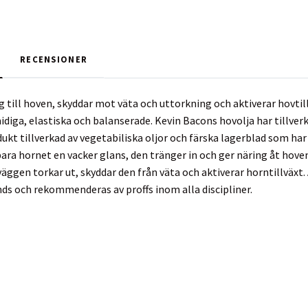
RECENSIONER
g till hoven, skyddar mot väta och uttorkning och aktiverar hovtil
midiga, elastiska och balanserade. Kevin Bacons hovolja har tillver
kt tillverkad av vegetabiliska oljor och färska lagerblad som har 
bara hornet en vacker glans, den tränger in och ger näring åt ho
äggen torkar ut, skyddar den från väta och aktiverar horntillväxt.
s och rekommenderas av proffs inom alla discipliner.