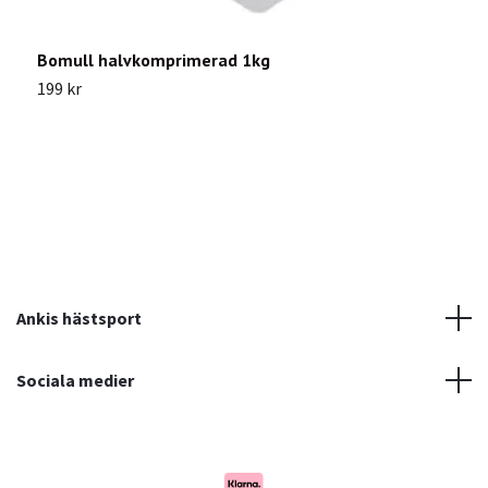
Bomull halvkomprimerad 1kg
H
199 kr
1
Ankis hästsport
Sociala medier