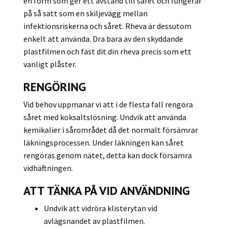
en form som ger ett avstånd till såret och fungerar
på så sätt som en skiljevägg mellan
infektionsriskerna och såret. Rheva är dessutom
enkelt att använda. Dra bara av den skyddande
plastfilmen och fäst dit din rheva precis som ett
vanligt plåster.
RENGÖRING
Vid behov uppmanar vi att i de flesta fall rengöra
såret med koksaltslösning. Undvik att använda
kemikalier i sårområdet då det normalt försämrar
läkningsprocessen. Under läkningen kan såret
rengöras genom nätet, detta kan dock försämra
vidhäftningen.
ATT TÄNKA PÅ VID ANVÄNDNING
Undvik att vidröra klisterytan vid
avlägsnandet av plastfilmen.